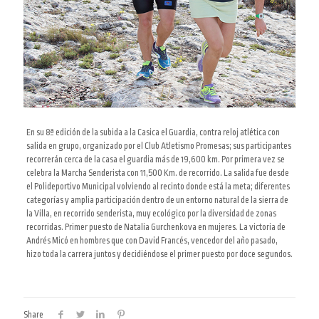
En su 8ª edición de la subida a la Casica el Guardia, contra reloj atlética con
salida en grupo, organizado por el Club Atletismo Promesas; sus participantes
recorrerán cerca de la casa el guardia más de 19,600 km. Por primera vez se
celebra la Marcha Senderista con 11,500 Km. de recorrido. La salida fue desde
el Polideportivo Municipal volviendo al recinto donde está la meta; diferentes
categorías y amplia participación dentro de un entorno natural de la sierra de
la Villa, en recorrido senderista, muy ecológico por la diversidad de zonas
recorridas.
Primer puesto de Natalia Gurchenkova en mujeres. La victoria de
Andrés Micó en hombres que con David Francés, vencedor del año pasado,
hizo toda la carrera juntos y decidiéndose el primer puesto por doce segundos.
Share