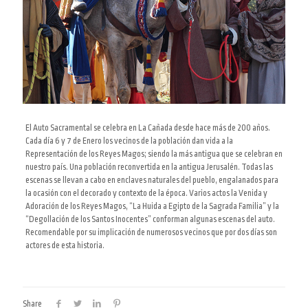
El Auto Sacramental
se celebra
en La Cañada desde hace más de 200 años.
Cada día 6 y 7 de Enero los vecinos de la población dan vida a la
Representación de los Reyes Magos; siendo la más antigua que se celebran en
nuestro país. Una población reconvertida en la antigua Jerusalén. Todas las
escenas se llevan a cabo en enclaves naturales del pueblo, engalanados para
la ocasión con el decorado y contexto de la época.
Varios actos
la Venida y
Adoración de los Reyes Magos, “La Huida a Egipto de la Sagrada Familia” y la
“Degollación de los Santos Inocentes” conforman algunas escenas del auto.
Recomendable por su implicación de numerosos vecinos que por dos días son
actores de esta historia.
Share