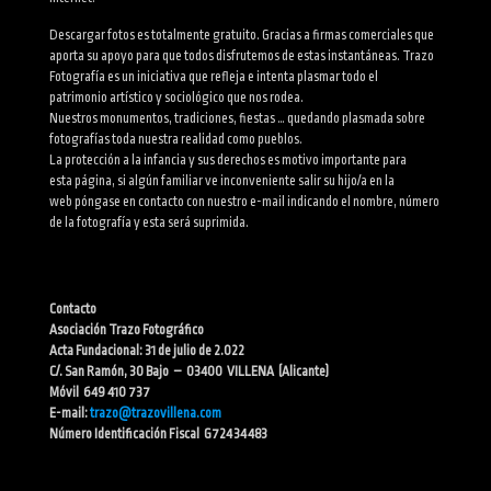
Descargar fotos es totalmente gratuito. Gracias a firmas comerciales que
aporta su apoyo para que todos disfrutemos de estas instantáneas. Trazo
Fotografía es un iniciativa que refleja e intenta plasmar todo el
patrimonio artístico y sociológico que nos rodea.
Nuestros monumentos, tradiciones, fiestas … quedando plasmada sobre
fotografías toda nuestra realidad como pueblos.
La protección a la infancia y sus derechos es motivo importante para
esta página, si algún familiar ve inconveniente salir su hijo/a en la
web póngase en contacto con nuestro e-mail indicando el nombre, número
de la fotografía y esta será suprimida.
Contacto
Asociación Trazo Fotográfico
Acta Fundacional: 31 de julio de 2.022
C/. San Ramón, 30 Bajo – 03400 VILLENA (Alicante)
Móvil 649 410 737
E-mail:
trazo@trazovillena.com
Número Identificación Fiscal G72434483