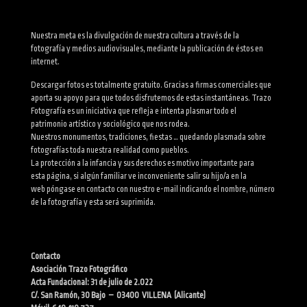
Nuestra meta es la divulgación de nuestra cultura a través de la
fotografía y medios audiovisuales, mediante la publicación de éstos en
internet.
Descargar fotos es totalmente gratuito. Gracias a firmas comerciales que
aporta su apoyo para que todos disfrutemos de estas instantáneas. Trazo
Fotografía es un iniciativa que refleja e intenta plasmar todo el
patrimonio artístico y sociológico que nos rodea.
Nuestros monumentos, tradiciones, fiestas … quedando plasmada sobre
fotografías toda nuestra realidad como pueblos.
La protección a la infancia y sus derechos es motivo importante para
esta página, si algún familiar ve inconveniente salir su hijo/a en la
web póngase en contacto con nuestro e-mail indicando el nombre, número
de la fotografía y esta será suprimida.
Contacto
Asociación Trazo Fotográfico
Acta Fundacional: 31 de julio de 2.022
C/. San Ramón, 30 Bajo – 03400 VILLENA (Alicante)