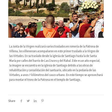
La Junta de la Virgen realizará varios traslados en romería de la Patrona de
Villena, los villenenses acompañaron en este primer traslado a la Virgen de
las Virtudes. En su traslado desde la iglesia de Santiago hasta la de Santa
María por calles del barrio de Las Cruces y del Rabal.
Este es un año especial,
la imagen se encuentra en la iglesia de Santiago debido a las obras de
rehabilitación y consolidación del santuario, ubicado en la pedanía de las
Virtudes, a unos 7 kilómetros del casco urbano. En este tiempo se aprovechará
para montar el trono de la Patrona en el templo de Santiago.
Share