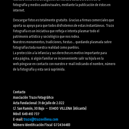
fotografía y medios audiovisuales, mediante la publicación de éstos en
internet.
Descargar fotos es totalmente gratuito. Gracias a firmas comerciales que
aporta su apoyo para que todos disfrutemos de estas instantáneas. Trazo
Fotografía es un iniciativa que refleja e intenta plasmar todo el
patrimonio artístico y sociológico que nos rodea.
Nuestros monumentos, tradiciones, fiestas … quedando plasmada sobre
fotografías toda nuestra realidad como pueblos.
La protección a la infancia y sus derechos es motivo importante para
esta página, si algún familiar ve inconveniente salir su hijo/a en la
web póngase en contacto con nuestro e-mail indicando el nombre, número
de la fotografía y esta será suprimida.
Contacto
Asociación Trazo Fotográfico
Acta Fundacional: 31 de julio de 2.022
C/. San Ramón, 30 Bajo – 03400 VILLENA (Alicante)
Móvil 649 410 737
E-mail:
trazo@trazovillena.com
Número Identificación Fiscal G72434483