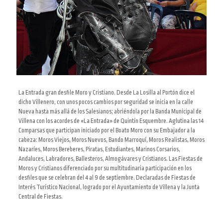
La Entrada gran desfile Moro y Cristiano. Desde La Losilla al Portón dice el
dicho Villenero, con unos pocos cambios por seguridad se inicia en la calle
Nueva hasta más allá de los Salesianos; abriéndola por la Banda Municipal de
Villena con los acordes de «La Entrada» de Quintín Esquembre. Aglutina las 14
Comparsas que participan iniciado por el Boato Moro con su Embajador a la
cabeza: Moros Viejos, Moros Nuevos, Bando Marroquí, Moros Realistas, Moros
Nazaríes, Moros Bereberes, Piratas, Estudiantes, Marinos Corsarios,
Andaluces, Labradores, Ballesteros, Almogávares y Cristianos. Las Fiestas de
Moros y Cristianos diferenciado por su multitudinaria participación en los
desfiles que se celebran del 4 al 9 de septiembre. Declaradas de Fiestas de
Interés Turístico Nacional, logrado por el Ayuntamiento de Villena y la Junta
Central de Fiestas
.