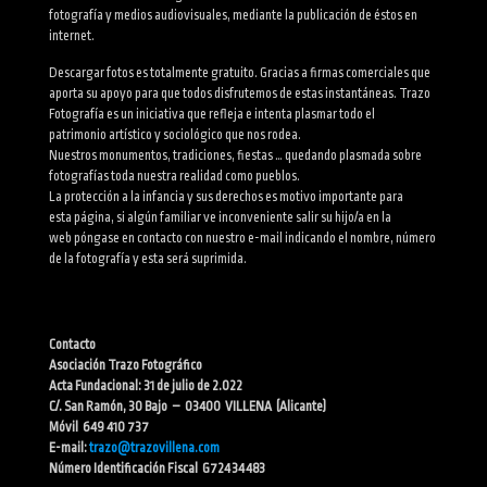
fotografía y medios audiovisuales, mediante la publicación de éstos en
internet.
Descargar fotos es totalmente gratuito. Gracias a firmas comerciales que
aporta su apoyo para que todos disfrutemos de estas instantáneas. Trazo
Fotografía es un iniciativa que refleja e intenta plasmar todo el
patrimonio artístico y sociológico que nos rodea.
Nuestros monumentos, tradiciones, fiestas … quedando plasmada sobre
fotografías toda nuestra realidad como pueblos.
La protección a la infancia y sus derechos es motivo importante para
esta página, si algún familiar ve inconveniente salir su hijo/a en la
web póngase en contacto con nuestro e-mail indicando el nombre, número
de la fotografía y esta será suprimida.
Contacto
Asociación Trazo Fotográfico
Acta Fundacional: 31 de julio de 2.022
C/. San Ramón, 30 Bajo – 03400 VILLENA (Alicante)
Móvil 649 410 737
E-mail:
trazo@trazovillena.com
Número Identificación Fiscal G72434483