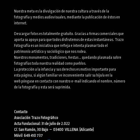
Nuestra meta es la divulgación de nuestra cultura a través de la
fotografía y medios audiovisuales, mediante la publicación de éstos en
internet.
Descargar fotos es totalmente gratuito. Gracias a firmas comerciales que
aporta su apoyo para que todos disfrutemos de estas instantáneas. Trazo
Fotografía es un iniciativa que refleja e intenta plasmar todo el
patrimonio artístico y sociológico que nos rodea.
Nuestros monumentos, tradiciones, fiestas … quedando plasmada sobre
fotografías toda nuestra realidad como pueblos.
La protección a la infancia y sus derechos es motivo importante para
esta página, si algún familiar ve inconveniente salir su hijo/a en la
web póngase en contacto con nuestro e-mail indicando el nombre, número
de la fotografía y esta será suprimida.
Contacto
Asociación Trazo Fotográfico
Acta Fundacional: 31 de julio de 2.022
C/. San Ramón, 30 Bajo – 03400 VILLENA (Alicante)
Móvil 649 410 737