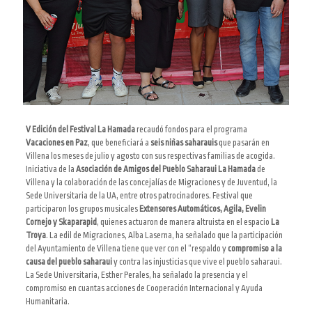
V Edición del Festival La Hamada
recaudó fondos para el programa
Vacaciones en Paz
, que beneficiará a
seis niñas saharauis
que pasarán en
Villena los meses de julio y agosto con sus respectivas familias de acogida.
Iniciativa de la
Asociación de Amigos del Pueblo Saharaui La Hamada
de
Villena y la colaboración de las concejalías de Migraciones y de Juventud, la
Sede Universitaria de la UA, entre otros patrocinadores. Festival que
participaron los grupos musicales
Extensores Automáticos, Agila, Evelin
Cornejo y Skaparapid
, quienes actuaron de manera altruista en el espacio
La
Troya
. La edil de Migraciones, Alba Laserna, ha señalado que la participación
del Ayuntamiento de Villena tiene que ver con el “respaldo y
compromiso a la
causa del pueblo saharaui
y contra las injusticias que vive el pueblo saharaui.
La Sede Universitaria, Esther Perales, ha señalado la presencia y el
compromiso en cuantas acciones de Cooperación Internacional y Ayuda
Humanitaria.