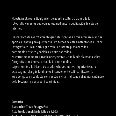
Nuestra meta es la divulgación de nuestra cultura a través de la
fotografía y medios audiovisuales, mediante la publicación de éstos en
internet.
Descargar fotos es totalmente gratuito. Gracias a firmas comerciales que
aporta su apoyo para que todos disfrutemos de estas instantáneas. Trazo
Fotografía es un iniciativa que refleja e intenta plasmar todo el
patrimonio artístico y sociológico que nos rodea.
Nuestros monumentos, tradiciones, fiestas … quedando plasmada sobre
fotografías toda nuestra realidad como pueblos.
La protección a la infancia y sus derechos es motivo importante para
esta página, si algún familiar ve inconveniente salir su hijo/a en la
web póngase en contacto con nuestro e-mail indicando el nombre, número
de la fotografía y esta será suprimida.
Contacto
Asociación Trazo Fotográfico
Acta Fundacional: 31 de julio de 2.022