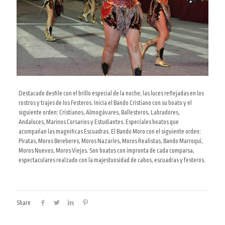
Destacado desfile con el brillo especial de la noche; las luces reflejadas en los
rostros y trajes de los Festeros. Inicia el Bando Cristiano con su boato y el
siguiente orden: Cristianos, Almogávares, Ballesteros, Labradores,
Andaluces, Marinos Corsarios y Estudiantes. Especiales boatos que
acompañan las magnificas Escuadras. El Bando Moro con el siguiente orden:
Piratas, Moros Bereberes, Moros Nazaríes, Moros Realistas, Bando Marroquí,
Moros Nuevos, Moros Viejos. Son boatos con impronta de cada comparsa,
espectaculares realzado con la majestuosidad de cabos, escuadras y festeros.
Share