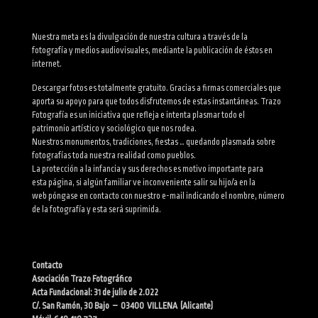
Nuestra meta es la divulgación de nuestra cultura a través de la
fotografía y medios audiovisuales, mediante la publicación de éstos en
internet.
Descargar fotos es totalmente gratuito. Gracias a firmas comerciales que
aporta su apoyo para que todos disfrutemos de estas instantáneas. Trazo
Fotografía es un iniciativa que refleja e intenta plasmar todo el
patrimonio artístico y sociológico que nos rodea.
Nuestros monumentos, tradiciones, fiestas … quedando plasmada sobre
fotografías toda nuestra realidad como pueblos.
La protección a la infancia y sus derechos es motivo importante para
esta página, si algún familiar ve inconveniente salir su hijo/a en la
web póngase en contacto con nuestro e-mail indicando el nombre, número
de la fotografía y esta será suprimida.
Contacto
Asociación Trazo Fotográfico
Acta Fundacional: 31 de julio de 2.022
C/. San Ramón, 30 Bajo – 03400 VILLENA (Alicante)