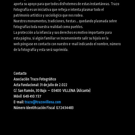
aporta su apoyo para que todos disfrutemos de estas instantáneas. Trazo
Fotografía es un iniciativa que refleja e intenta plasmar todo el
patrimonio artístico y sociológico que nos rodea.
Nuestros monumentos, tradiciones, fiestas … quedando plasmada sobre
fotografías toda nuestra realidad como pueblos.
La protección a la infancia y sus derechos es motivo importante para
esta página, si algún familiar ve inconveniente salir su hijo/a en la
web póngase en contacto con nuestro e-mail indicando el nombre, número
de la fotografía y esta será suprimida.
Contacto
Asociación Trazo Fotográfico
Acta Fundacional: 31 de julio de 2.022
C/. San Ramón, 30 Bajo – 03400 VILLENA (Alicante)
Móvil 649 410 737
E-mail:
trazo@trazovillena.com
Número Identificación Fiscal G72434483