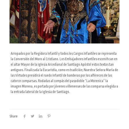
Arropados por la Regidora Infantil y todos los Cargos Infantiles se representa
la Conversión del Moro al Cristiano. Los Embajadores Infantiles escenifican en
el altar Mayor de la Iglesia Arcedianal de Santiago Apóstol estos textos tan
antiguos. Finalizada la Eucaristía, como es tradición; Nuestra Señora María de
las Virtudes presidirá el ruedo infantil de banderas por los alféreces de las
catorce comparsas. Rodadas al compás del pasodoble “La Morenica” la
imagen Morena, es portada por jóvenes villenenses de las comparsa elegida a
la entrada lateral de la Iglesia de Santiago.
Share