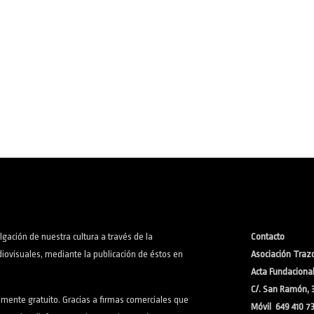
lgación de nuestra cultura a través de la
Contacto
iovisuales, mediante la publicación de éstos en
Asociación Trazo
Acta Fundacional:
C/. San Ramón, 
lmente gratuito. Gracias a firmas comerciales que
Móvil 649 410 7