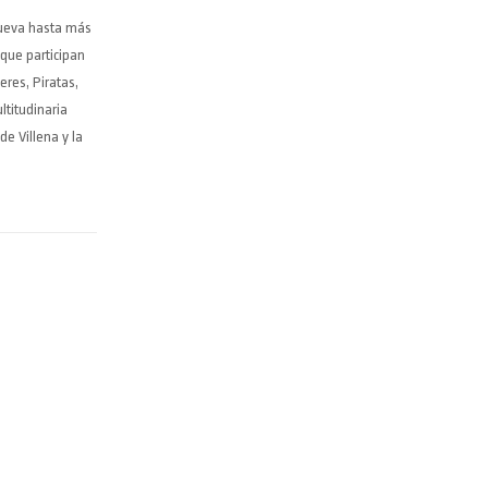
 Nueva hasta más
 que participan
res, Piratas,
ltitudinaria
de Villena y la