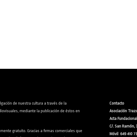
lgación de nuestra cultura a través de la
Contacto
iovisuales, mediante la publicación de éstos en
Asociación Trazo
Acta Fundacional:
C/. San Ramón, 
lmente gratuito. Gracias a firmas comerciales que
Móvil 649 410 7