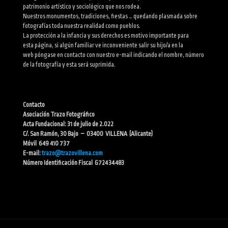
patrimonio artístico y sociológico que nos rodea.
Nuestros monumentos, tradiciones, fiestas … quedando plasmada sobre
fotografías toda nuestra realidad como pueblos.
La protección a la infancia y sus derechos es motivo importante para
esta página, si algún familiar ve inconveniente salir su hijo/a en la
web póngase en contacto con nuestro e-mail indicando el nombre, número
de la fotografía y esta será suprimida.
Contacto
Asociación Trazo Fotográfico
Acta Fundacional: 31 de julio de 2.022
C/. San Ramón, 30 Bajo – 03400 VILLENA (Alicante)
Móvil 649 410 737
E-mail:
trazo@trazovillena.com
Número Identificación Fiscal G72434483