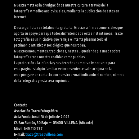
Nuestra meta es la divulgación de nuestra cultura a través de la
fotografía y medios audiovisuales, mediante la publicación de éstos en
internet.
Descargar fotos es totalmente gratuito. Gracias a firmas comerciales que
aporta su apoyo para que todos disfrutemos de estas instantáneas. Trazo
Fotografía es un iniciativa que refleja e intenta plasmar todo el
patrimonio artístico y sociológico que nos rodea.
Nuestros monumentos, tradiciones, fiestas … quedando plasmada sobre
fotografías toda nuestra realidad como pueblos.
La protección a la infancia y sus derechos es motivo importante para
esta página, si algún familiar ve inconveniente salir su hijo/a en la
web póngase en contacto con nuestro e-mail indicando el nombre, número
de la fotografía y esta será suprimida.
Contacto
Asociación Trazo Fotográfico
Acta Fundacional: 31 de julio de 2.022
C/. San Ramón, 30 Bajo – 03400 VILLENA (Alicante)
Móvil 649 410 737
E-mail:
trazo@trazovillena.com