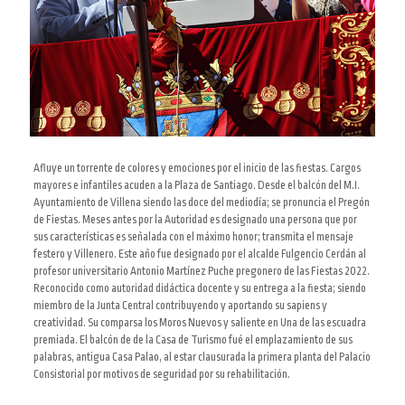
Afluye un torrente de colores y emociones por el inicio de las fiestas. Cargos
mayores e infantiles acuden a la Plaza de Santiago. Desde el balcón del M.I.
Ayuntamiento de Villena siendo las doce del mediodía; se pronuncia el Pregón
de Fiestas. Meses antes por la Autoridad es designado una persona que por
sus características es señalada con el máximo honor; transmita el mensaje
festero y Villenero. Este año fue designado por el alcalde
Fulgencio Cerdán
al
profesor universitario
Antonio Martínez Puche
pregonero de las Fiestas 2022.
Reconocido como autoridad didáctica
docente y
su entrega a la fiesta; siendo
miembro de la Junta Central contribuyendo y aportando su sapiens y
creatividad. Su comparsa los Moros Nuevos y saliente en Una de las escuadra
premiada. El balcón de de la Casa de Turismo fué el emplazamiento de sus
palabras, antigua Casa Palao, al estar clausurada la primera planta del Palacio
Consistorial por motivos de seguridad por su rehabilitación.