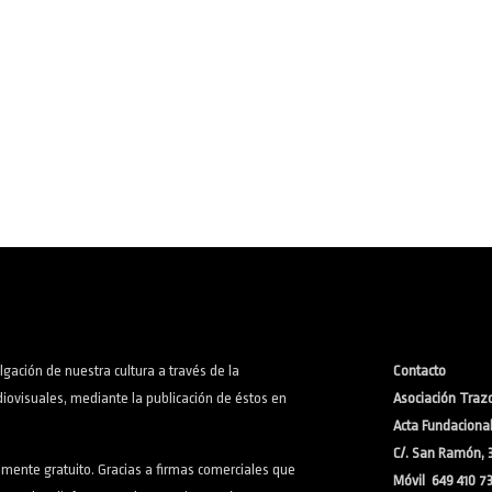
lgación de nuestra cultura a través de la
Contacto
iovisuales, mediante la publicación de éstos en
Asociación Trazo
Acta Fundacional:
C/. San Ramón, 
lmente gratuito. Gracias a firmas comerciales que
Móvil 649 410 7