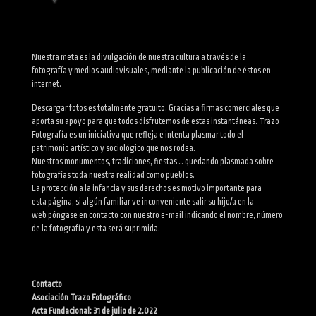
Nuestra meta es la divulgación de nuestra cultura a través de la
fotografía y medios audiovisuales, mediante la publicación de éstos en
internet.
Descargar fotos es totalmente gratuito. Gracias a firmas comerciales que
aporta su apoyo para que todos disfrutemos de estas instantáneas. Trazo
Fotografía es un iniciativa que refleja e intenta plasmar todo el
patrimonio artístico y sociológico que nos rodea.
Nuestros monumentos, tradiciones, fiestas … quedando plasmada sobre
fotografías toda nuestra realidad como pueblos.
La protección a la infancia y sus derechos es motivo importante para
esta página, si algún familiar ve inconveniente salir su hijo/a en la
web póngase en contacto con nuestro e-mail indicando el nombre, número
de la fotografía y esta será suprimida.
Contacto
Asociación Trazo Fotográfico
Acta Fundacional: 31 de julio de 2.022