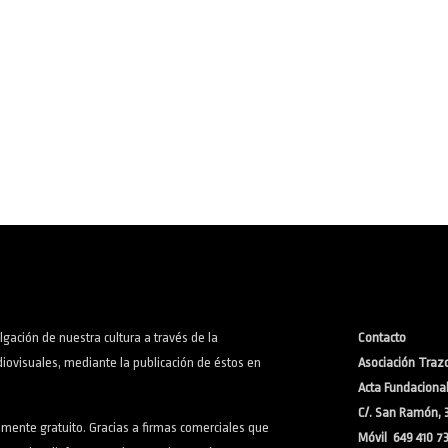
lgación de nuestra cultura a través de la
Contacto
iovisuales, mediante la publicación de éstos en
Asociación Trazo
Acta Fundacional:
C/. San Ramón, 
lmente gratuito. Gracias a firmas comerciales que
Móvil 649 410 7