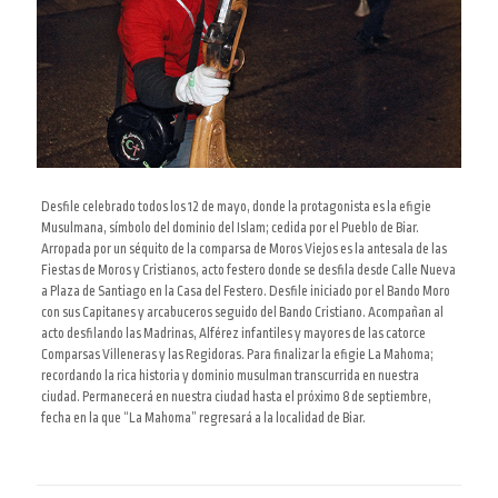
Desfile celebrado todos los 12 de mayo, donde la protagonista es la efigie
Musulmana, símbolo del dominio del Islam; cedida por el Pueblo de Biar.
Arropada por un séquito de la comparsa de Moros Viejos es la antesala de las
Fiestas de Moros y Cristianos, acto festero donde se desfila desde Calle Nueva
a Plaza de Santiago en la Casa del Festero. Desfile iniciado por el Bando Moro
con sus Capitanes y arcabuceros seguido del Bando Cristiano. Acompañan al
acto desfilando las Madrinas, Alférez infantiles y mayores de las catorce
Comparsas Villeneras y las Regidoras. Para finalizar la efigie La Mahoma;
recordando la rica historia y dominio musulman transcurrida en nuestra
ciudad. Permanecerá en nuestra ciudad hasta el próximo 8 de septiembre,
fecha en la que “La Mahoma” regresará a la localidad de Biar.