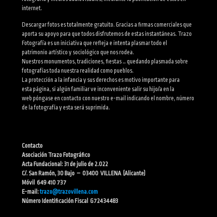
internet.
Descargar fotos es totalmente gratuito. Gracias a firmas comerciales que
aporta su apoyo para que todos disfrutemos de estas instantáneas. Trazo
Fotografía es un iniciativa que refleja e intenta plasmar todo el
patrimonio artístico y sociológico que nos rodea.
Nuestros monumentos, tradiciones, fiestas … quedando plasmada sobre
fotografías toda nuestra realidad como pueblos.
La protección a la infancia y sus derechos es motivo importante para
esta página, si algún familiar ve inconveniente salir su hijo/a en la
web póngase en contacto con nuestro e-mail indicando el nombre, número
de la fotografía y esta será suprimida.
Contacto
Asociación Trazo Fotográfico
Acta Fundacional: 31 de julio de 2.022
C/. San Ramón, 30 Bajo – 03400 VILLENA (Alicante)
Móvil 649 410 737
E-mail:
trazo@trazovillena.com
Número Identificación Fiscal G72434483