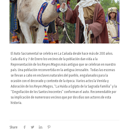
El Auto Sacramental se celebra en La Cañada desde hace más de 200 años.
Cada día 6 y 7 de Enero los vecinos de la población dan vida a la
Representación de los Reyes Magos más antiguo que se celebran en nuestro
país. Una población reconvertida en la antigua Jerusalén. Todas las escenas
se llevan a cabo en enclaves naturales del pueblo, engalanados para la
ocasión con el decorado y contexto de la época. Varios actos la Venida y
Adoración de los Reyes Magos, “La Huida a Egipto de la Sagrada Familia” y la
“Degollación de los Santos Inocentes” conforman el auto. Recomendable por
su implicación de numerosos vecinos que por dos días son actores de esta
historia.
Share