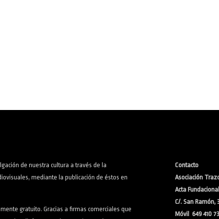
lgación de nuestra cultura a través de la
Contacto
iovisuales, mediante la publicación de éstos en
Asociación Trazo
Acta Fundacional:
C/. San Ramón, 
lmente gratuito. Gracias a firmas comerciales que
Móvil 649 410 7