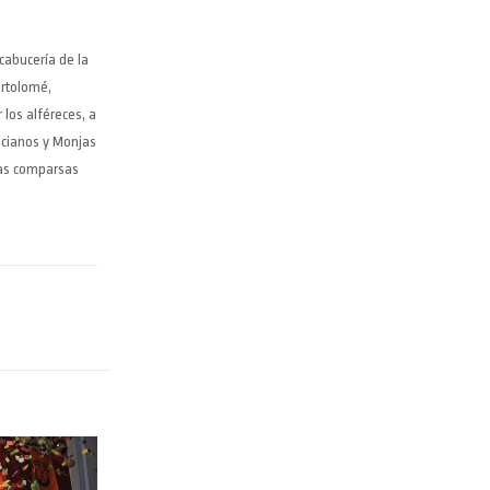
cabucería de la
artolomé,
 los alféreces, a
Ancianos y Monjas
 las comparsas