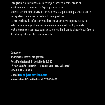
Fotografía es un iniciativa que refleja e intenta plasmar todo el
patrimonio artístico y sociológico que nos rodea.
Nuestros monumentos, tradiciones, fiestas … quedando plasmada sobre
fotografías toda nuestra realidad como pueblos.
La protección a la infancia y sus derechos es motivo importante para
esta página, si algún familiar ve inconveniente salir su hijo/a en la
web póngase en contacto con nuestro e-mail indicando el nombre, número
de la fotografía y esta será suprimida.
Contacto
Asociación Trazo Fotográfico
Acta Fundacional: 31 de julio de 2.022
C/. San Ramón, 30 Bajo – 03400 VILLENA (Alicante)
Móvil 649 410 737
E-mail:
trazo@trazovillena.com
Número Identificación Fiscal G72434483