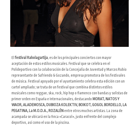
El
festival Rabolagartija
, es de los principales conciertos con mayor
aceptación de estos estilos musicales. Festival que se celebra en el
Polideportivo con la colaboración de la Concejalía de Juventud y Marcos Rubio
representante de Sufriendo & Gozando, empresa promotora de los festivales
de música. Festival apoyado por el ayuntamiento celebra esta edición con un
cartel ampliado; se trata de un festival que combina distintos estilos
musicales como reggae, ska, rock, hip hop o flamenco con bandas y solistas de
primer orden en España e Internacionales, destacando
MORAT,
NATOS Y
WAOR,
ALADEMOSCA,
DUBIOZA KOLEKTIV, BOIKOT, GOGOL BORDELLO, LA
PEGATINA, La M.O.D.A., ROZALÉN
entre otros muchos artistas. La zona de
acampada se ubicará en la finca «Caracol», justo enfrente del complejo
deportivo, así como el uso de la piscina.