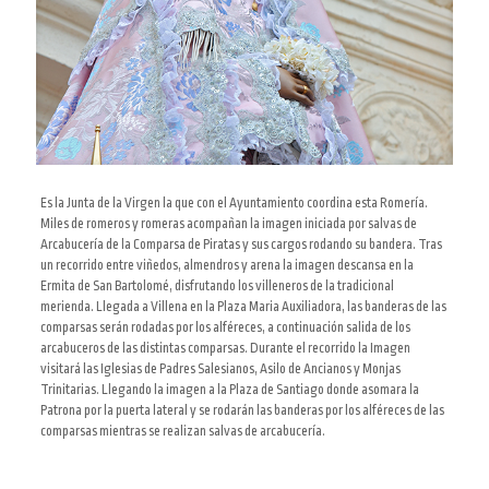
Es la Junta de la Virgen la que con el Ayuntamiento coordina esta Romería.
Miles de romeros y romeras acompañan la imagen iniciada por salvas de
Arcabucería de la Comparsa de Piratas y sus cargos rodando su bandera. Tras
un recorrido entre viñedos, almendros y arena la imagen descansa en la
Ermita de San Bartolomé, disfrutando los villeneros de la tradicional
merienda. Llegada a Villena en la Plaza Maria Auxiliadora, las banderas de las
comparsas serán rodadas por los alféreces, a continuación salida de los
arcabuceros de las distintas comparsas. Durante el recorrido la Imagen
visitará las Iglesias de Padres Salesianos, Asilo de Ancianos y Monjas
Trinitarias. Llegando la imagen a la Plaza de Santiago donde asomara la
Patrona por la puerta lateral y se rodarán las banderas por los alféreces de las
comparsas mientras se realizan salvas de arcabucería.