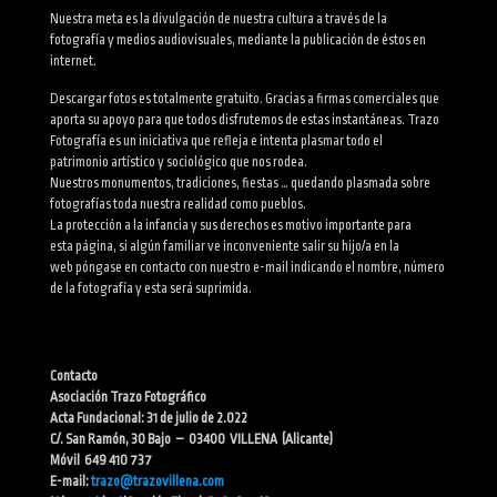
Nuestra meta es la divulgación de nuestra cultura a través de la
fotografía y medios audiovisuales, mediante la publicación de éstos en
internet.
Descargar fotos es totalmente gratuito. Gracias a firmas comerciales que
aporta su apoyo para que todos disfrutemos de estas instantáneas. Trazo
Fotografía es un iniciativa que refleja e intenta plasmar todo el
patrimonio artístico y sociológico que nos rodea.
Nuestros monumentos, tradiciones, fiestas … quedando plasmada sobre
fotografías toda nuestra realidad como pueblos.
La protección a la infancia y sus derechos es motivo importante para
esta página, si algún familiar ve inconveniente salir su hijo/a en la
web póngase en contacto con nuestro e-mail indicando el nombre, número
de la fotografía y esta será suprimida.
Contacto
Asociación Trazo Fotográfico
Acta Fundacional: 31 de julio de 2.022
C/. San Ramón, 30 Bajo – 03400 VILLENA (Alicante)
Móvil 649 410 737
E-mail:
trazo@trazovillena.com