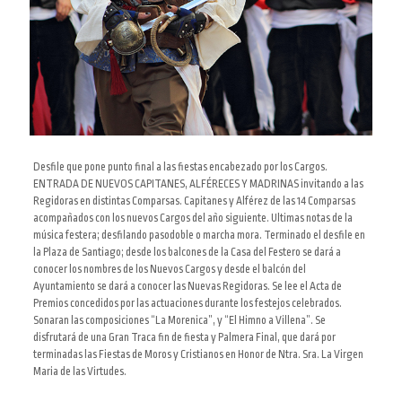
Desfile que pone punto final a las fiestas encabezado por los Cargos.
ENTRADA DE NUEVOS CAPITANES, ALFÉRECES Y MADRINAS invitando a las
Regidoras en distintas Comparsas. Capitanes y Alférez de las 14 Comparsas
acompañados con los nuevos Cargos del año siguiente. Ultimas notas de la
música festera; desfilando pasodoble o marcha mora. Terminado el desfile en
la Plaza de Santiago; desde los balcones de la Casa del Festero se dará a
conocer los nombres de los Nuevos Cargos y desde el balcón del
Ayuntamiento se dará a conocer las Nuevas Regidoras. Se lee el Acta de
Premios concedidos por las actuaciones durante los festejos celebrados.
Sonaran las composiciones “La Morenica”, y “El Himno a Villena”. Se
disfrutará de una Gran Traca fin de fiesta y Palmera Final, que dará por
terminadas las Fiestas de Moros y Cristianos en Honor de Ntra. Sra. La Virgen
Maria de las Virtudes.