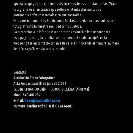
aporta su apoyo para que todos disfrutemos de estas instantáneas. Trazo
Fotografía es un iniciativa que refleja e intenta plasmar todo el
patrimonio artístico y sociológico que nos rodea.
Nuestros monumentos, tradiciones, fiestas … quedando plasmada sobre
fotografías toda nuestra realidad como pueblos.
La protección a la infancia y sus derechos es motivo importante para
esta página, si algún familiar ve inconveniente salir su hijo/a en la
web póngase en contacto con nuestro e-mail indicando el nombre, número
de la fotografía y esta será suprimida.
Contacto
Asociación Trazo Fotográfico
Acta Fundacional: 31 de julio de 2.022
C/. San Ramón, 30 Bajo – 03400 VILLENA (Alicante)
Móvil 649 410 737
E-mail:
trazo@trazovillena.com
Número Identificación Fiscal G72434483