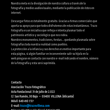
Nuestra meta es la divulgación de nuestra cultura a través de la
fotografía y medios audiovisuales, mediante la publicación de éstos en
internet.
Descargar fotos es totalmente gratuito. Gracias a firmas comerciales que
aporta su apoyo para que todos disfrutemos de estas instantáneas. Trazo
Fotografía es un iniciativa que refleja e intenta plasmar todo el
patrimonio artístico y sociológico que nos rodea.
Nuestros monumentos, tradiciones, fiestas … quedando plasmada sobre
fotografías toda nuestra realidad como pueblos.
La protección a la infancia y sus derechos es motivo importante para
esta página, si algún familiar ve inconveniente salir su hijo/a en la
web póngase en contacto con nuestro e-mail indicando el nombre, número
de la fotografía y esta será suprimida.
Contacto
Asociación Trazo Fotográfico
Acta Fundacional: 31 de julio de 2.022
C/. San Ramón, 30 Bajo – 03400 VILLENA (Alicante)
Móvil 649 410 737
E-mail:
trazo@trazovillena.com