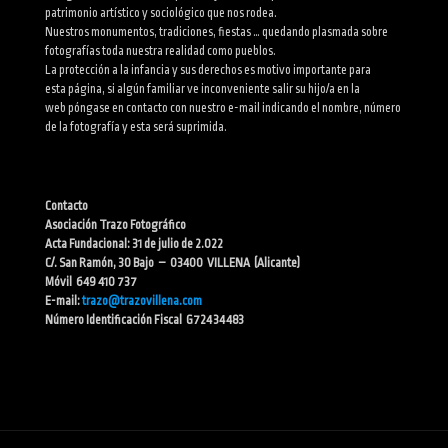
patrimonio artístico y sociológico que nos rodea.
Nuestros monumentos, tradiciones, fiestas … quedando plasmada sobre
fotografías toda nuestra realidad como pueblos.
La protección a la infancia y sus derechos es motivo importante para
esta página, si algún familiar ve inconveniente salir su hijo/a en la
web póngase en contacto con nuestro e-mail indicando el nombre, número
de la fotografía y esta será suprimida.
Contacto
Asociación Trazo Fotográfico
Acta Fundacional: 31 de julio de 2.022
C/. San Ramón, 30 Bajo – 03400 VILLENA (Alicante)
Móvil 649 410 737
E-mail:
trazo@trazovillena.com
Número Identificación Fiscal G72434483