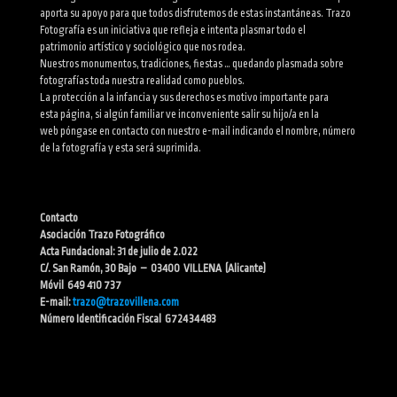
aporta su apoyo para que todos disfrutemos de estas instantáneas. Trazo
Fotografía es un iniciativa que refleja e intenta plasmar todo el
patrimonio artístico y sociológico que nos rodea.
Nuestros monumentos, tradiciones, fiestas … quedando plasmada sobre
fotografías toda nuestra realidad como pueblos.
La protección a la infancia y sus derechos es motivo importante para
esta página, si algún familiar ve inconveniente salir su hijo/a en la
web póngase en contacto con nuestro e-mail indicando el nombre, número
de la fotografía y esta será suprimida.
Contacto
Asociación Trazo Fotográfico
Acta Fundacional: 31 de julio de 2.022
C/. San Ramón, 30 Bajo – 03400 VILLENA (Alicante)
Móvil 649 410 737
E-mail:
trazo@trazovillena.com
Número Identificación Fiscal G72434483