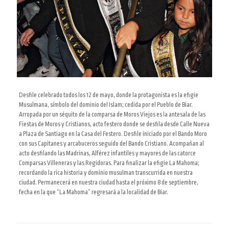
Desfile celebrado todos los 12 de mayo, donde la protagonista es la efigie
Musulmana, símbolo del dominio del Islam; cedida por el Pueblo de Biar.
Arropada por un séquito de la comparsa de Moros Viejos es la antesala de las
Fiestas de Moros y Cristianos, acto festero donde se desfila desde Calle Nueva
a Plaza de Santiago en la Casa del Festero. Desfile iniciado por el Bando Moro
con sus Capitanes y arcabuceros seguido del Bando Cristiano. Acompañan al
acto desfilando las Madrinas, Alférez infantiles y mayores de las catorce
Comparsas Villeneras y las Regidoras. Para finalizar la efigie La Mahoma;
recordando la rica historia y dominio musulman transcurrida en nuestra
ciudad. Permanecerá en nuestra ciudad hasta el próximo 8 de septiembre,
fecha en la que “La Mahoma” regresará a la localidad de Biar.