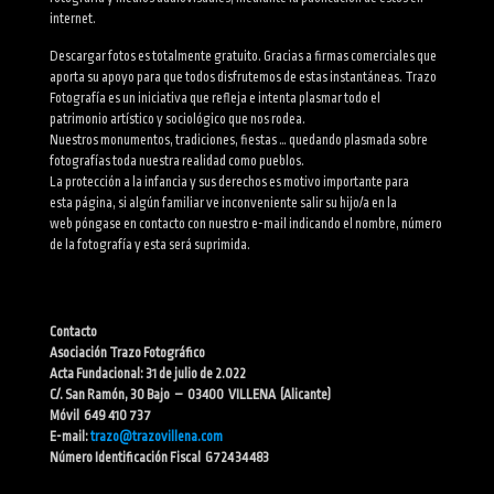
internet.
Descargar fotos es totalmente gratuito. Gracias a firmas comerciales que
aporta su apoyo para que todos disfrutemos de estas instantáneas. Trazo
Fotografía es un iniciativa que refleja e intenta plasmar todo el
patrimonio artístico y sociológico que nos rodea.
Nuestros monumentos, tradiciones, fiestas … quedando plasmada sobre
fotografías toda nuestra realidad como pueblos.
La protección a la infancia y sus derechos es motivo importante para
esta página, si algún familiar ve inconveniente salir su hijo/a en la
web póngase en contacto con nuestro e-mail indicando el nombre, número
de la fotografía y esta será suprimida.
Contacto
Asociación Trazo Fotográfico
Acta Fundacional: 31 de julio de 2.022
C/. San Ramón, 30 Bajo – 03400 VILLENA (Alicante)
Móvil 649 410 737
E-mail:
trazo@trazovillena.com
Número Identificación Fiscal G72434483