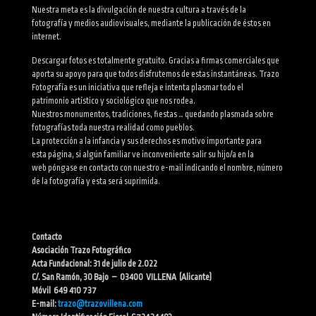
Nuestra meta es la divulgación de nuestra cultura a través de la
fotografía y medios audiovisuales, mediante la publicación de éstos en
internet.
Descargar fotos es totalmente gratuito. Gracias a firmas comerciales que
aporta su apoyo para que todos disfrutemos de estas instantáneas. Trazo
Fotografía es un iniciativa que refleja e intenta plasmar todo el
patrimonio artístico y sociológico que nos rodea.
Nuestros monumentos, tradiciones, fiestas … quedando plasmada sobre
fotografías toda nuestra realidad como pueblos.
La protección a la infancia y sus derechos es motivo importante para
esta página, si algún familiar ve inconveniente salir su hijo/a en la
web póngase en contacto con nuestro e-mail indicando el nombre, número
de la fotografía y esta será suprimida.
Contacto
Asociación Trazo Fotográfico
Acta Fundacional: 31 de julio de 2.022
C/. San Ramón, 30 Bajo – 03400 VILLENA (Alicante)
Móvil 649 410 737
E-mail:
trazo@trazovillena.com