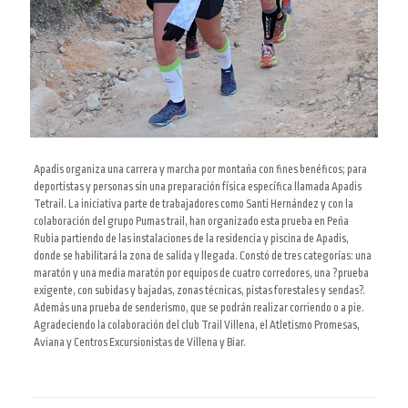
Apadis organiza una carrera y marcha por montaña con fines benéficos; para
deportistas y personas sin una preparación física específica llamada Apadis
Tetrail. La iniciativa parte de trabajadores como Santi Hernández y con la
colaboración del grupo Pumas trail, han organizado esta prueba en Peña
Rubia partiendo de las instalaciones de la residencia y piscina de Apadis,
donde se habilitará la zona de salida y llegada. Constó de tres categorías: una
maratón y una media maratón por equipos de cuatro corredores, una ?prueba
exigente, con subidas y bajadas, zonas técnicas, pistas forestales y sendas?.
Además una prueba de senderismo, que se podrán realizar corriendo o a pie.
Agradeciendo la colaboración del club Trail Villena, el Atletismo Promesas,
Aviana y Centros Excursionistas de Villena y Biar.