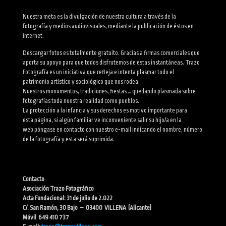
Nuestra meta es la divulgación de nuestra cultura a través de la
fotografía y medios audiovisuales, mediante la publicación de éstos en
internet.
Descargar fotos es totalmente gratuito. Gracias a firmas comerciales que
aporta su apoyo para que todos disfrutemos de estas instantáneas. Trazo
Fotografía es un iniciativa que refleja e intenta plasmar todo el
patrimonio artístico y sociológico que nos rodea.
Nuestros monumentos, tradiciones, fiestas … quedando plasmada sobre
fotografías toda nuestra realidad como pueblos.
La protección a la infancia y sus derechos es motivo importante para
esta página, si algún familiar ve inconveniente salir su hijo/a en la
web póngase en contacto con nuestro e-mail indicando el nombre, número
de la fotografía y esta será suprimida.
Contacto
Asociación Trazo Fotográfico
Acta Fundacional: 31 de julio de 2.022
C/. San Ramón, 30 Bajo – 03400 VILLENA (Alicante)
Móvil 649 410 737