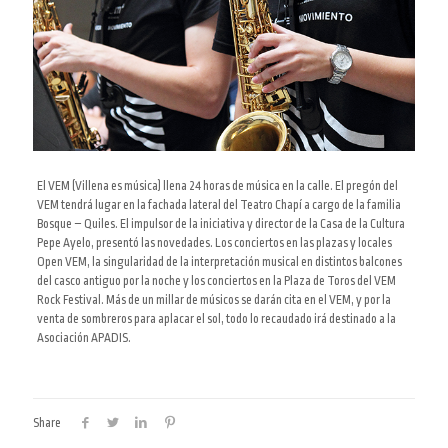
El VEM (Villena es música) llena 24 horas de música en la calle. El pregón del
VEM tendrá lugar en la fachada lateral del Teatro Chapí a cargo de la familia
Bosque – Quiles
. El impulsor de la iniciativa y director de la Casa de la Cultura
Pepe Ayelo, presentó las novedades.
Los conciertos en las plazas y locales
Open VEM,
la singularidad de la interpretación musical en distintos balcones
del casco antiguo por la noche
y los conciertos en la Plaza de Toros del VEM
Rock Festival.
Más de un millar de músicos se darán cita en el VEM, y por la
venta de sombreros para aplacar el sol, todo lo recaudado irá destinado a la
Asociación APADIS.
Share