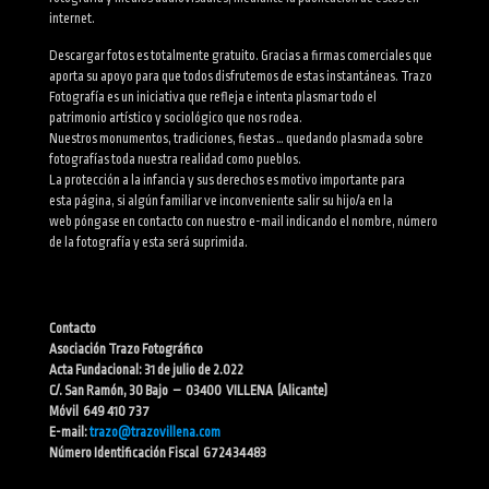
internet.
Descargar fotos es totalmente gratuito. Gracias a firmas comerciales que
aporta su apoyo para que todos disfrutemos de estas instantáneas. Trazo
Fotografía es un iniciativa que refleja e intenta plasmar todo el
patrimonio artístico y sociológico que nos rodea.
Nuestros monumentos, tradiciones, fiestas … quedando plasmada sobre
fotografías toda nuestra realidad como pueblos.
La protección a la infancia y sus derechos es motivo importante para
esta página, si algún familiar ve inconveniente salir su hijo/a en la
web póngase en contacto con nuestro e-mail indicando el nombre, número
de la fotografía y esta será suprimida.
Contacto
Asociación Trazo Fotográfico
Acta Fundacional: 31 de julio de 2.022
C/. San Ramón, 30 Bajo – 03400 VILLENA (Alicante)
Móvil 649 410 737
E-mail:
trazo@trazovillena.com
Número Identificación Fiscal G72434483