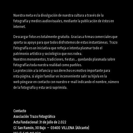
Nuestra meta es la divulgación de nuestra cultura a través de la
fotografía y medios audiovisuales, mediante la publicación de éstos en
internet.
Descargar fotos es totalmente gratuito. Gracias a firmas comerciales que
aporta su apoyo para que todos disfrutemos de estas instantáneas. Trazo
Fotografía es un iniciativa que refleja e intenta plasmar todo el
patrimonio artístico y sociológico que nos rodea.
Nuestros monumentos, tradiciones, fiestas … quedando plasmada sobre
fotografías toda nuestra realidad como pueblos.
La protección a la infancia y sus derechos es motivo importante para
esta página, si algún familiar ve inconveniente salir su hijo/a en la
web póngase en contacto con nuestro e-mail indicando el nombre, número
de la fotografía y esta será suprimida.
Contacto
Asociación Trazo Fotográfico
Acta Fundacional: 31 de julio de 2.022
C/. San Ramón, 30 Bajo – 03400 VILLENA (Alicante)