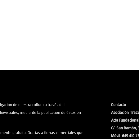
lgación de nuestra cultura a través de la
Contacto
iovisuales, mediante la publicación de éstos en
Asociación Trazo
Acta Fundacional:
C/. San Ramón, 
lmente gratuito. Gracias a firmas comerciales que
Móvil 649 410 7