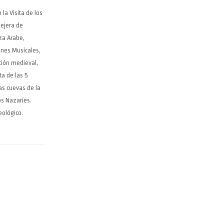
la Visita de los
sejera de
za Arabe,
ones Musicales,
ción medieval,
ta de las 5
as cuevas de la
os Nazaríes.
eológico.