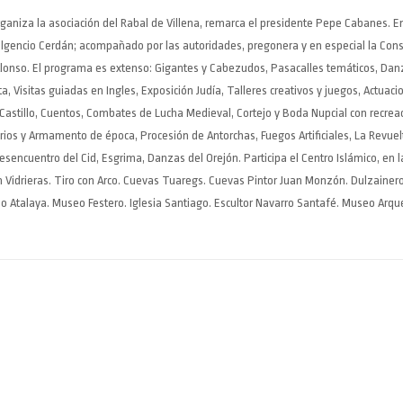
ganiza la asociación del Rabal de Villena, remarca el presidente Pepe Cabanes. En 
 Fulgencio Cerdán; acompañado por las autoridades, pregonera y en especial la Con
Alonso. El programa es extenso: Gigantes y Cabezudos, Pasacalles temáticos, Dan
 Visitas guiadas en Ingles, Exposición Judía, Talleres creativos y juegos, Actuaci
Castillo, Cuentos, Combates de Lucha Medieval, Cortejo y Boda Nupcial con recrea
rios y Armamento de época, Procesión de Antorchas, Fuegos Artificiales, La Revuel
encuentro del Cid, Esgrima, Danzas del Orejón. Participa el Centro Islámico, en l
ión Vidrieras. Tiro con Arco. Cuevas Tuaregs. Cuevas Pintor Juan Monzón. Dulzainer
lo Atalaya. Museo Festero. Iglesia Santiago. Escultor Navarro Santafé. Museo Arqu