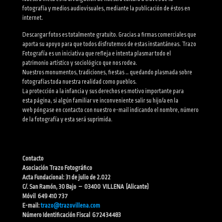
fotografía y medios audiovisuales, mediante la publicación de éstos en
internet.
Descargar fotos es totalmente gratuito. Gracias a firmas comerciales que
aporta su apoyo para que todos disfrutemos de estas instantáneas. Trazo
Fotografía es un iniciativa que refleja e intenta plasmar todo el
patrimonio artístico y sociológico que nos rodea.
Nuestros monumentos, tradiciones, fiestas … quedando plasmada sobre
fotografías toda nuestra realidad como pueblos.
La protección a la infancia y sus derechos es motivo importante para
esta página, si algún familiar ve inconveniente salir su hijo/a en la
web póngase en contacto con nuestro e-mail indicando el nombre, número
de la fotografía y esta será suprimida.
Contacto
Asociación Trazo Fotográfico
Acta Fundacional: 31 de julio de 2.022
C/. San Ramón, 30 Bajo – 03400 VILLENA (Alicante)
Móvil 649 410 737
E-mail:
trazo@trazovillena.com
Número Identificación Fiscal G72434483