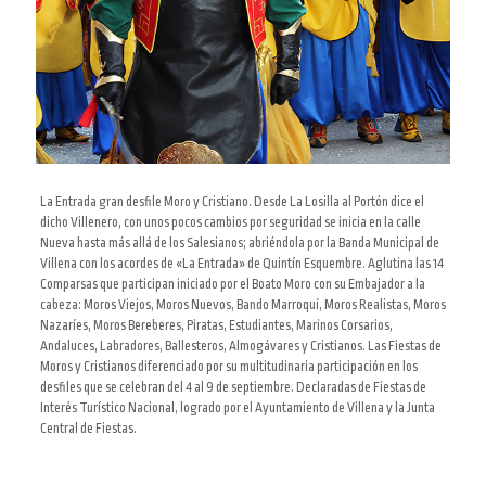
La Entrada gran desfile Moro y Cristiano. Desde La Losilla al Portón dice el
dicho Villenero, con unos pocos cambios por seguridad se inicia en la calle
Nueva hasta más allá de los Salesianos; abriéndola por la Banda Municipal de
Villena con los acordes de «La Entrada» de Quintín Esquembre. Aglutina las 14
Comparsas que participan iniciado por el Boato Moro con su Embajador a la
cabeza: Moros Viejos, Moros Nuevos, Bando Marroquí, Moros Realistas, Moros
Nazaríes, Moros Bereberes, Piratas, Estudiantes, Marinos Corsarios,
Andaluces, Labradores, Ballesteros, Almogávares y Cristianos. Las Fiestas de
Moros y Cristianos diferenciado por su multitudinaria participación en los
desfiles que se celebran del 4 al 9 de septiembre. Declaradas de Fiestas de
Interés Turístico Nacional, logrado por el Ayuntamiento de Villena y la Junta
Central de Fiestas
.