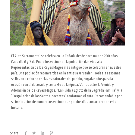
El Auto Sacramental se celebra en La Cañada desde hace más de 200 años.
Cada día 6 y 7 de Enero los vecinos de la población dan vida a la
Representación de los Reyes Magos más antiguo que se celebran en nuestro
país. Una población reconvertida en la antigua Jerusalén. Todas las escenas
se llevan a cabo en enclaves naturales del pueblo, engalanados para la
ocasión con el decorado y contexto de la época. Varios actos la Venida y
Adoración de los Reyes Magos, “La Huida a Egipto de la Sagrada Familia” y la
“Degollación de los Santos Inocentes” conforman el auto. Recomendable por
su implicación de numerosos vecinos que por dos días son actores de esta
historia.
Share