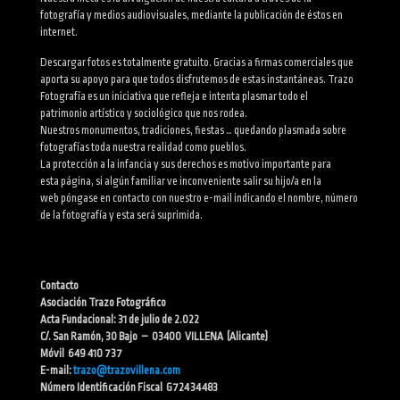
fotografía y medios audiovisuales, mediante la publicación de éstos en
internet.
Descargar fotos es totalmente gratuito. Gracias a firmas comerciales que
aporta su apoyo para que todos disfrutemos de estas instantáneas. Trazo
Fotografía es un iniciativa que refleja e intenta plasmar todo el
patrimonio artístico y sociológico que nos rodea.
Nuestros monumentos, tradiciones, fiestas … quedando plasmada sobre
fotografías toda nuestra realidad como pueblos.
La protección a la infancia y sus derechos es motivo importante para
esta página, si algún familiar ve inconveniente salir su hijo/a en la
web póngase en contacto con nuestro e-mail indicando el nombre, número
de la fotografía y esta será suprimida.
Contacto
Asociación Trazo Fotográfico
Acta Fundacional: 31 de julio de 2.022
C/. San Ramón, 30 Bajo – 03400 VILLENA (Alicante)
Móvil 649 410 737
E-mail:
trazo@trazovillena.com
Número Identificación Fiscal G72434483