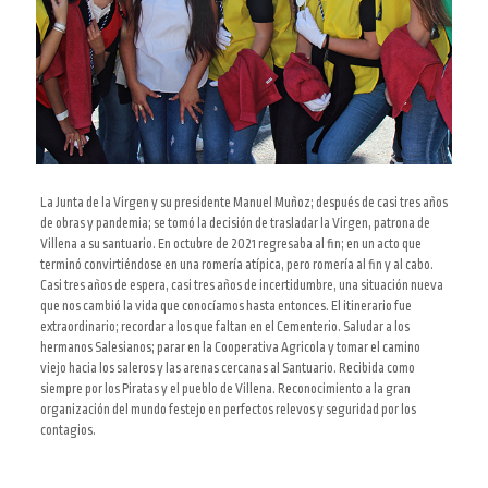
La Junta de la Virgen y su presidente Manuel Muñoz; después de
casi tres años
de obras y pandemia; se tomó la decisión de trasladar la Virgen, patrona de
Villena a su santuario. En octubre de 2021 regresaba al fin; en un acto que
terminó convirtiéndose en una romería atípica, pero romería al fin y al cabo.
Casi tres años de espera, casi tres años de incertidumbre, una situación nueva
que nos cambió la vida que conocíamos hasta entonces. El itinerario fue
extraordinario; recordar a los que faltan en el Cementerio. Saludar a los
hermanos Salesianos; parar en la Cooperativa Agricola y tomar el camino
viejo hacia los saleros y las arenas cercanas al Santuario. Recibida como
siempre por los Piratas y el pueblo de Villena. Reconocimiento a la gran
organización del mundo festejo en perfectos relevos y seguridad por los
contagios.