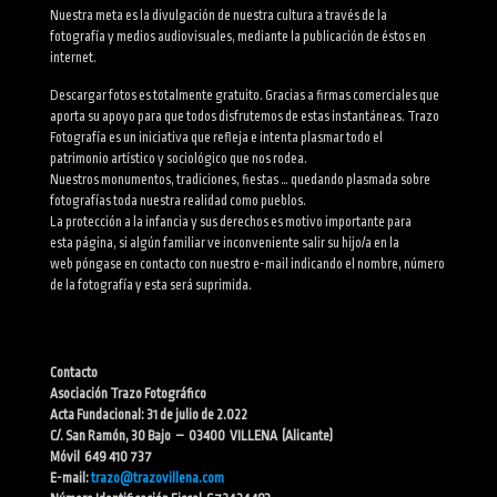
Nuestra meta es la divulgación de nuestra cultura a través de la
fotografía y medios audiovisuales, mediante la publicación de éstos en
internet.
Descargar fotos es totalmente gratuito. Gracias a firmas comerciales que
aporta su apoyo para que todos disfrutemos de estas instantáneas. Trazo
Fotografía es un iniciativa que refleja e intenta plasmar todo el
patrimonio artístico y sociológico que nos rodea.
Nuestros monumentos, tradiciones, fiestas … quedando plasmada sobre
fotografías toda nuestra realidad como pueblos.
La protección a la infancia y sus derechos es motivo importante para
esta página, si algún familiar ve inconveniente salir su hijo/a en la
web póngase en contacto con nuestro e-mail indicando el nombre, número
de la fotografía y esta será suprimida.
Contacto
Asociación Trazo Fotográfico
Acta Fundacional: 31 de julio de 2.022
C/. San Ramón, 30 Bajo – 03400 VILLENA (Alicante)
Móvil 649 410 737
E-mail:
trazo@trazovillena.com