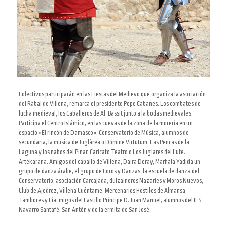
Colectivos participarán en las Fiestas del Medievo que organiza la asociación
del Rabal de Villena, remarca el presidente Pepe Cabanes. Los combates de
lucha medieval, los Caballeros de Al-Bassit junto a la bodas medievales.
Participa el Centro Islámico, en las cuevas de la zona de la morería en un
espacio «El rincón de Damasco». Conservatorio de Música, alumnos de
secundaria, la música de Juglàrea o Dómine Virtutum. Las Pencas de la
Laguna y los nabos del Pinar, Caricato Teatro o Los Juglares del Lute.
Artekarana. Amigos del caballo de Villena, Daira Deray, Marhala Yadida un
grupo de danza árabe, el grupo de Coros y Danzas, la escuela de danza del
Conservatorio, asociación Carcajada, dulzaineros Nazaríes y Moros Nuevos,
Club de Ajedrez, Villena Cuéntame, Mercenarios Hostiles de Almansa,
Tambores y Cía, migos del Castillo Príncipe D. Juan Manuel, alumnos del IES
Navarro Santafé, San Antón y de la ermita de San José.