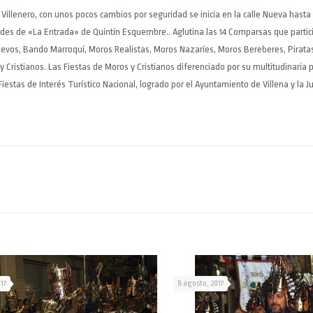
o Villenero, con unos pocos cambios por seguridad se inicia en la calle Nueva hasta
rdes de «La Entrada» de Quintín Esquembre.. Aglutina las 14 Comparsas que partici
evos, Bando Marroquí, Moros Realistas, Moros Nazaríes, Moros Bereberes, Piratas
Cristianos. Las Fiestas de Moros y Cristianos diferenciado por su multitudinaria p
iestas de Interés Turístico Nacional, logrado por el Ayuntamiento de Villena y la J
017
8 agosto, 2017