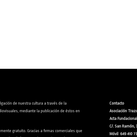
lgación de nuestra cultura a través de la
Contacto
iovisuales, mediante la publicación de éstos en
Asociación Trazo
Acta Fundacional:
C/. San Ramón, 
lmente gratuito. Gracias a firmas comerciales que
Móvil 649 410 7