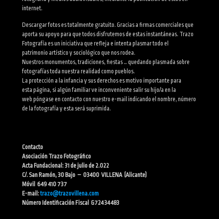
internet.
Descargar fotos es totalmente gratuito. Gracias a firmas comerciales que
aporta su apoyo para que todos disfrutemos de estas instantáneas. Trazo
Fotografía es un iniciativa que refleja e intenta plasmar todo el
patrimonio artístico y sociológico que nos rodea.
Nuestros monumentos, tradiciones, fiestas … quedando plasmada sobre
fotografías toda nuestra realidad como pueblos.
La protección a la infancia y sus derechos es motivo importante para
esta página, si algún familiar ve inconveniente salir su hijo/a en la
web póngase en contacto con nuestro e-mail indicando el nombre, número
de la fotografía y esta será suprimida.
Contacto
Asociación Trazo Fotográfico
Acta Fundacional: 31 de julio de 2.022
C/. San Ramón, 30 Bajo – 03400 VILLENA (Alicante)
Móvil 649 410 737
E-mail:
trazo@trazovillena.com
Número Identificación Fiscal G72434483