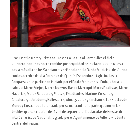
Gran Desfile Moro y Cristiano. Desde La Losilla al Portón dice el dicho
Villenero, con unos pocos cambios por seguridad se inicia en la calle Nueva
hasta más allá de los Salesianos; abriéndola por la Banda Municipal de Villena
con los acordes de «La Entrada» de Quintín Esquembre.. Aglutina las 14
Comparsas que participan iniciado por el Boato Moro con su Embajador a la
cabeza: Moros Viejos, Moros Nuevos, Bando Marroquí, Moros Realistas, Moros
Nazaríes, Moros Bereberes, Piratas, Estudiantes, Marinos Corsarios,
Andaluces, Labradores, Ballesteros, Almogávares y Cristianos. Las Fiestas de
Moros y Cristianos diferenciado por su multitudinaria participación en los
desfiles que se celebran del 4 al 9 de septiembre. Declaradas de Fiestas de
Interés Turístico Nacional, logrado por el Ayuntamiento de Villena y la Junta
Central de Fiestas.