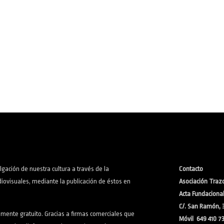
lgación de nuestra cultura a través de la
Contacto
iovisuales, mediante la publicación de éstos en
Asociación Trazo
Acta Fundacional:
C/. San Ramón, 
lmente gratuito. Gracias a firmas comerciales que
Móvil 649 410 7