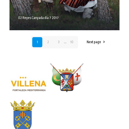
02 Reyes Canyada día 7 2017
1
2
3
...
10
Next page