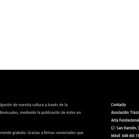
lgación de nuestra cultura a través de la
Contacto
iovisuales, mediante la publicación de éstos en
Asociación Trazo
Acta Fundacional:
C/. San Ramón, 
lmente gratuito. Gracias a firmas comerciales que
Móvil 649 410 7